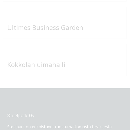
Ultimes Business Garden
Kokkolan uimahalli
Steelpark Oy
Steelpark on erikoistunut ruostumattomasta teräksestä