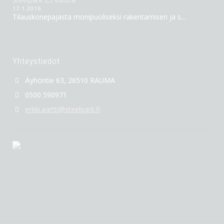
17.1.2016
Tilauskonepajasta monipuoliseksi rakentamisen ja s...
Yhteystiedot
Äyhöntie 63, 26510 RAUMA
0500 590971
erkki.aartti@steelpark.fi