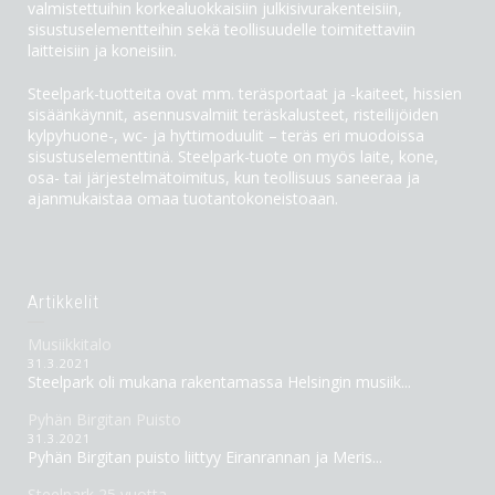
valmistettuihin korkealuokkaisiin julkisivurakenteisiin,
sisustuselementteihin sekä teollisuudelle toimitettaviin
laitteisiin ja koneisiin.
Steelpark-tuotteita ovat mm. teräsportaat ja -kaiteet, hissien
sisäänkäynnit, asennusvalmiit teräskalusteet, risteilijöiden
kylpyhuone-, wc- ja hyttimoduulit – teräs eri muodoissa
sisustuselementtinä. Steelpark-tuote on myös laite, kone,
osa- tai järjestelmätoimitus, kun teollisuus saneeraa ja
ajanmukaistaa omaa tuotantokoneistoaan.
Artikkelit
Musiikkitalo
31.3.2021
Steelpark oli mukana rakentamassa Helsingin musiik...
Pyhän Birgitan Puisto
31.3.2021
Pyhän Birgitan puisto liittyy Eiranrannan ja Meris...
Steelpark 25 vuotta