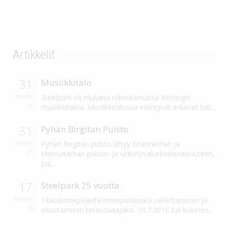
Artikkelit
31
Musiikkitalo
maalis
Steelpark oli mukana rakentamassa Helsingin
21
musiikkitaloa. Musiikkitalossa esiintyvät erilaiset tait...
31
Pyhän Birgitan Puisto
maalis
Pyhän Birgitan puisto liittyy Eiranrannan ja
21
Merisataman puisto- ja virkistysaluekokonaisuuteen,
pui...
17
Steelpark 25 vuotta
tammi
Tilauskonepajasta monipuoliseksi rakentamisen ja
16
sisustamisen teräsosaajaksi. 10.7.2016 tuli kulunee...