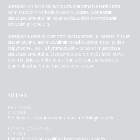
Steelpark on erikoistunut ruostumattomasta teräksestä
valmistettuihin korkealuokkaisiin julkisivurakenteisiin,
sisustuselementteihin sekä teollisuudelle toimitettaviin
laitteisiin ja koneisiin.
Steelpark-tuotteita ovat mm. teräsportaat ja -kaiteet, hissien
sisäänkäynnit, asennusvalmiit teräskalusteet, risteilijöiden
kylpyhuone-, wc- ja hyttimoduulit – teräs eri muodoissa
sisustuselementtinä. Steelpark-tuote on myös laite, kone,
osa- tai järjestelmätoimitus, kun teollisuus saneeraa ja
ajanmukaistaa omaa tuotantokoneistoaan.
Artikkelit
Musiikkitalo
31.3.2021
Steelpark oli mukana rakentamassa Helsingin musiik...
Pyhän Birgitan Puisto
31.3.2021
Pyhän Birgitan puisto liittyy Eiranrannan ja Meris...