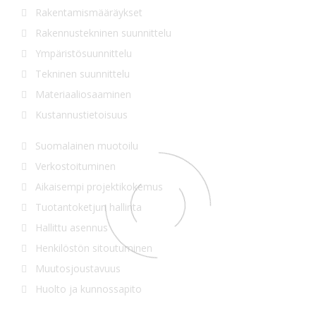
Rakentamismääräykset
Rakennustekninen suunnittelu
Ympäristösuunnittelu
Tekninen suunnittelu
Materiaaliosaaminen
Kustannustietoisuus
Suomalainen muotoilu
Verkostoituminen
Aikaisempi projektikokemus
Tuotantoketjun hallinta
Hallittu asennus
Henkilöstön sitoutuminen
Muutosjoustavuus
Huolto ja kunnossapito