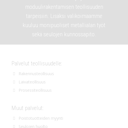
moduulirakentamisen teollisuuden
tarpeisiin. Lisäksi valikoimaamme
kuuluu monipuoliset metallialan työt
sekä seulojen kunnossapito.
Palvelut teollisuudelle:
Rakennusteollisuus
Laivateollisuus
Prosessiteollisuus
Muut palvelut:
Poistotuotteiden myynti
Seulojen huolto