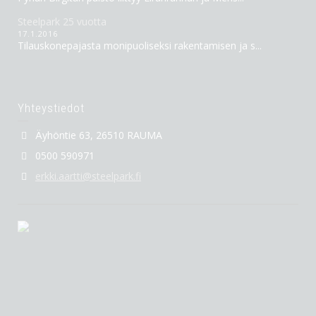
Steelpark 25 vuotta
17.1.2016
Tilauskonepajasta monipuoliseksi rakentamisen ja s...
Yhteystiedot
Äyhöntie 63, 26510 RAUMA
0500 590971
erkki.aartti@steelpark.fi