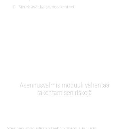
Siirrettävät katsomorakenteet
Asennusvalmis moduuli vähentää
rakentamisen riskejä
Steelpark-moduulissa kiteytyy kokemus ja uusin