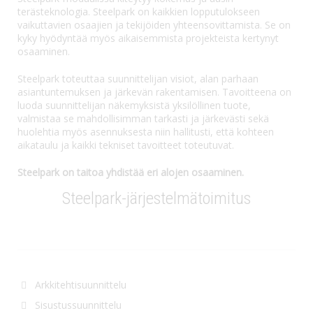
terästeknologia. Steelpark on kaikkien lopputulokseen
vaikuttavien osaajien ja tekijöiden yhteensovittamista. Se on
kyky hyödyntää myös aikaisemmista projekteista kertynyt
osaaminen.
Steelpark toteuttaa suunnittelijan visiot, alan parhaan
asiantuntemuksen ja järkevän rakentamisen. Tavoitteena on
luoda suunnittelijan näkemyksistä yksilöllinen tuote,
valmistaa se mahdollisimman tarkasti ja järkevästi sekä
huolehtia myös asennuksesta niin hallitusti, että kohteen
aikataulu ja kaikki tekniset tavoitteet toteutuvat.
Steelpark on taitoa yhdistää eri alojen osaaminen.
Steelpark-järjestelmätoimitus
Arkkitehtisuunnittelu
Sisustussuunnittelu