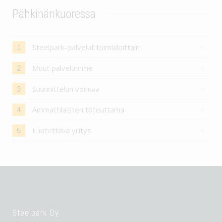
Pähkinänkuoressa
Steelpark-palvelut toimialoittain
1
Muut palvelumme
2
Suunnittelun voimaa
3
Ammattilaisten toteuttama
4
Luotettava yritys
5
Steelpark Oy