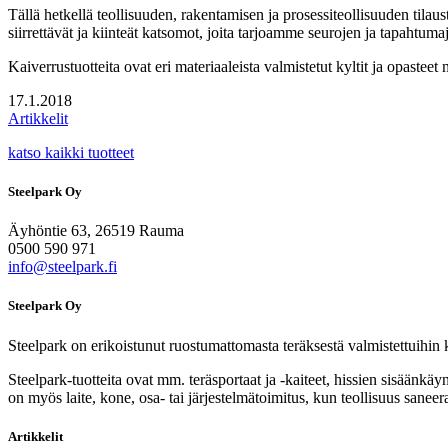
Tällä hetkellä teollisuuden, rakentamisen ja prosessiteollisuuden tilau
siirrettävät ja kiinteät katsomot, joita tarjoamme seurojen ja tapahtuma
Kaiverrustuotteita ovat eri materiaaleista valmistetut kyltit ja opasteet 
17.1.2018
Artikkelit
katso kaikki tuotteet
Steelpark Oy
Äyhöntie 63, 26519 Rauma
0500 590 971
info@steelpark.fi
Steelpark Oy
Steelpark on erikoistunut ruostumattomasta teräksestä valmistettuihin kor
Steelpark-tuotteita ovat mm. teräsportaat ja -kaiteet, hissien sisäänkäy
on myös laite, kone, osa- tai järjestelmätoimitus, kun teollisuus sane
Artikkelit