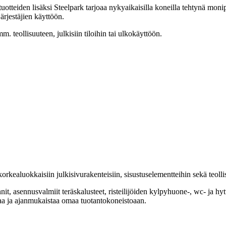
stuotteiden lisäksi Steelpark tarjoaa nykyaikaisilla koneilla tehtynä moni
järjestäjien käyttöön.
mm. teollisuuteen, julkisiin tiloihin tai ulkokäyttöön.
kealuokkaisiin julkisivurakenteisiin, sisustuselementteihin sekä teollisuu
nnit, asennusvalmiit teräskalusteet, risteilijöiden kylpyhuone-, wc- ja h
eraa ja ajanmukaistaa omaa tuotantokoneistoaan.