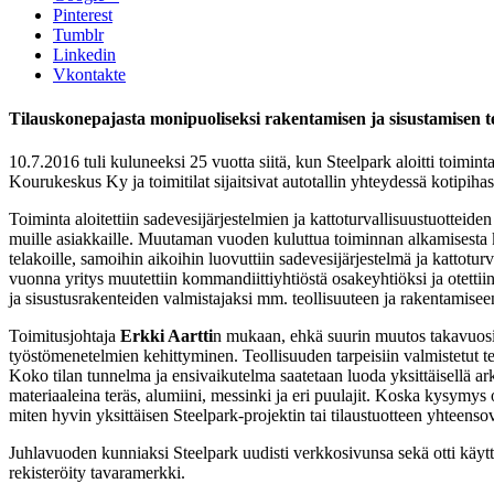
Pinterest
Tumblr
Linkedin
Vkontakte
Tilauskonepajasta monipuoliseksi rakentamisen ja sisustamisen t
10.7.2016 tuli kuluneeksi 25 vuotta siitä, kun Steelpark aloitti toimi
Kourukeskus Ky ja toimitilat sijaitsivat autotallin yhteydessä kotipihas
Toiminta aloitettiin sadevesijärjestelmien ja kattoturvallisuustuotteiden
muille asiakkaille. Muutaman vuoden kuluttua toiminnan alkamisesta ko
telakoille, samoihin aikoihin luovuttiin sadevesijärjestelmä ja kattotu
vuonna yritys muutettiin kommandiittiyhtiöstä osakeyhtiöksi ja otettii
ja sisustusrakenteiden valmistajaksi mm. teollisuuteen ja rakentamisee
Toimitusjohtaja
Erkki Aartti
n mukaan, ehkä suurin muutos takavuosii
työstömenetelmien kehittyminen. Teollisuuden tarpeisiin valmistetut ter
Koko tilan tunnelma ja ensivaikutelma saatetaan luoda yksittäisellä ark
materiaaleina teräs, alumiini, messinki ja eri puulajit. Koska kysymys
miten hyvin yksittäisen Steelpark-projektin tai tilaustuotteen yhteens
Juhlavuoden kunniaksi Steelpark uudisti verkkosivunsa sekä otti käytt
rekisteröity tavaramerkki.