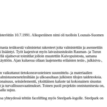
ekisteröitiin 10.7.1991. Alkuperäinen nimi oli tuolloin Lounais-Suomen
asta teräksestä valmistetut rakenteet joita valmistettiin ja asennettiin
 lisääntyi. Työt laajenivat myös laivasisustuksiin Rauman- ja Turun
lä sijaitsevat toimitilat jolloin muutettiin Kaivopuistosta, samana
töön. Ajan kuluessa ollaan laajennettu erilaisten teräs-, julkisivu-,
vaikuttanut tietokoneavusteisten suunnittelu- ja materiaalien
almistusmenetelmiltään ja ulkoasultaan julkisten tilojen taideteoksia.
onaisuus, seinäelementti, yksittäinen kaluste tai kokonainen sisustus
 ja turvallisuusvaatimukset. Toinen puoli projektin onnistumisesta on,
alla sujuu.
a yhteydessä tehtiin facelifting myös Steelpark-logolle. Steelpark on