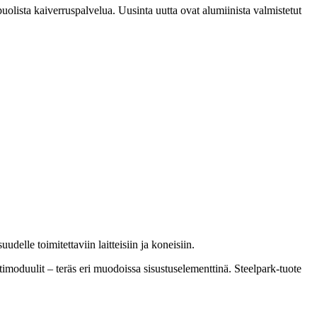
puolista kaiverruspalvelua. Uusinta uutta ovat alumiinista valmistetut
delle toimitettaviin laitteisiin ja koneisiin.
yttimoduulit – teräs eri muodoissa sisustuselementtinä. Steelpark-tuote