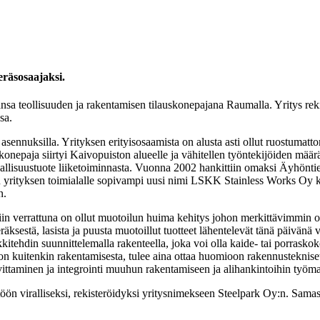
eräsosaajaksi.
ntansa teollisuuden ja rakentamisen tilauskonepajana Raumalla. Yritys r
sa.
 asennuksilla. Yrityksen erityisosaamista on alusta asti ollut ruostumattom
nepaja siirtyi Kaivopuiston alueelle ja vähitellen työntekijöiden määrä
rvallisuustuote liiketoiminnasta. Vuonna 2002 hankittiin omaksi Äyhöntiel
n yrityksen toimialalle sopivampi uusi nimi LSKK Stainless Works Oy käyt
n.
n verrattuna on ollut muotoilun huima kehitys johon merkittävimmin on 
äksestä, lasista ja puusta muotoillut tuotteet lähentelevät tänä päivänä v
kitehdin suunnittelemalla rakenteella, joka voi olla kaide- tai porraskok
 on kuitenkin rakentamisesta, tulee aina ottaa huomioon rakennustekniset
ovittaminen ja integrointi muuhun rakentamiseen ja alihankintoihin työma
öön viralliseksi, rekisteröidyksi yritysnimekseen Steelpark Oy:n. Samass