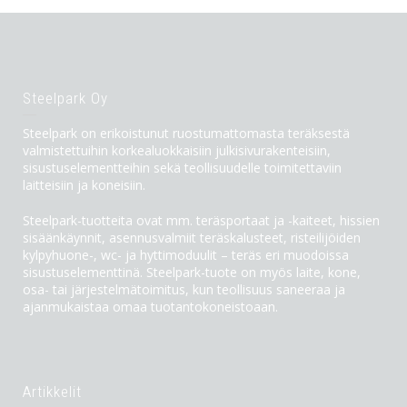
Steelpark Oy
Steelpark on erikoistunut ruostumattomasta teräksestä
valmistettuihin korkealuokkaisiin julkisivurakenteisiin,
sisustuselementteihin sekä teollisuudelle toimitettaviin
laitteisiin ja koneisiin.
Steelpark-tuotteita ovat mm. teräsportaat ja -kaiteet, hissien
sisäänkäynnit, asennusvalmiit teräskalusteet, risteilijöiden
kylpyhuone-, wc- ja hyttimoduulit – teräs eri muodoissa
sisustuselementtinä. Steelpark-tuote on myös laite, kone,
osa- tai järjestelmätoimitus, kun teollisuus saneeraa ja
ajanmukaistaa omaa tuotantokoneistoaan.
Artikkelit