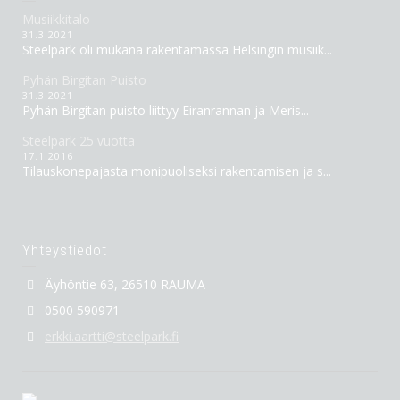
Musiikkitalo
31.3.2021
Steelpark oli mukana rakentamassa Helsingin musiik...
Pyhän Birgitan Puisto
31.3.2021
Pyhän Birgitan puisto liittyy Eiranrannan ja Meris...
Steelpark 25 vuotta
17.1.2016
Tilauskonepajasta monipuoliseksi rakentamisen ja s...
Yhteystiedot
Äyhöntie 63, 26510 RAUMA
0500 590971
erkki.aartti@steelpark.fi