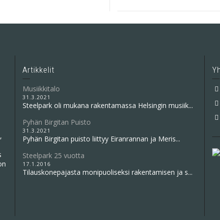
Artikkelit
Y
Musiikkitalo
31.3.2021
Steelpark oli mukana rakentamassa Helsingin musiik...
Pyhän Birgitan Puisto
31.3.2021
,
Pyhän Birgitan puisto liittyy Eiranrannan ja Meris...
s
Steelpark 25 vuotta
on
17.1.2016
Tilauskonepajasta monipuoliseksi rakentamisen ja s...