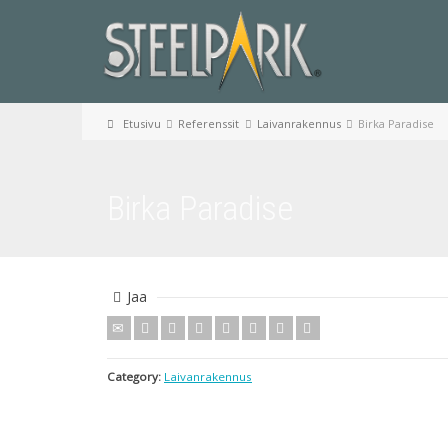
Etusivu
Referenssit
Laivanrakennus
Birka Paradise
Birka Paradise
Jaa
Category:
Laivanrakennus