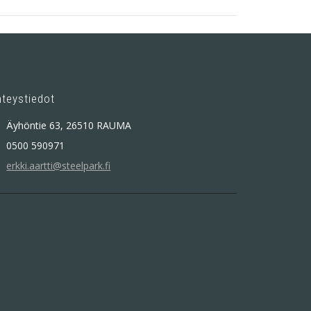
hteystiedot
Äyhöntie 63, 26510 RAUMA
0500 590971
erkki.aartti@steelpark.fi