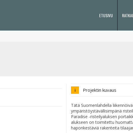
ETUSIVU
RATKA
Projektin kuvaus
Tätä Suomenlahdella liikennöivä
ympäristöystävällisimpänä riste
Paradise -risteilyaluksen portaik
alukseen on toimitettu huomatt
haponkestäviä rakenteita tilaajan