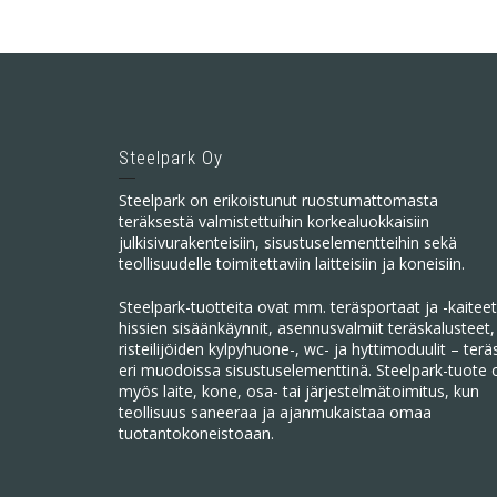
Steelpark Oy
Steelpark on erikoistunut ruostumattomasta
teräksestä valmistettuihin korkealuokkaisiin
julkisivurakenteisiin, sisustuselementteihin sekä
teollisuudelle toimitettaviin laitteisiin ja koneisiin.
Steelpark-tuotteita ovat mm. teräsportaat ja -kaiteet
hissien sisäänkäynnit, asennusvalmiit teräskalusteet,
risteilijöiden kylpyhuone-, wc- ja hyttimoduulit – terä
eri muodoissa sisustuselementtinä. Steelpark-tuote 
myös laite, kone, osa- tai järjestelmätoimitus, kun
teollisuus saneeraa ja ajanmukaistaa omaa
tuotantokoneistoaan.