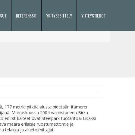
ISUT
REFERENSSIT
YRITYSESITTELY
YHTEYSTIEDOT
ä, 177 metriä pitkää alusta pidetään Itämeren
ilijänä. Marraskuussa 2004 valmistuneen Birka
kojen rst-kaiteet ovat Steelpark-tuotantoa. Lisäksi
ava määrä erilaisia ruostumattomia ja
a telakka ja aluetoimittajat.